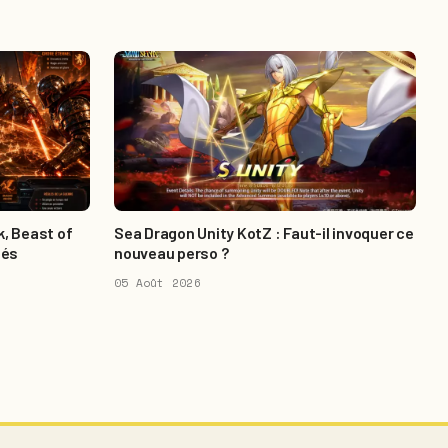
k, Beast of
Sea Dragon Unity KotZ : Faut-il invoquer ce
tés
nouveau perso ?
05 Août 2026