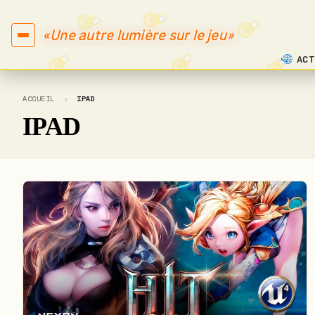
«Une autre lumière sur le jeu»
ACT
ACCUEIL
›
IPAD
IPAD