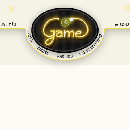
UALITÉS
🔥 BONS
TESTS
PAR PLATEFORME
|
GUIDES
|
|
PAR JEU