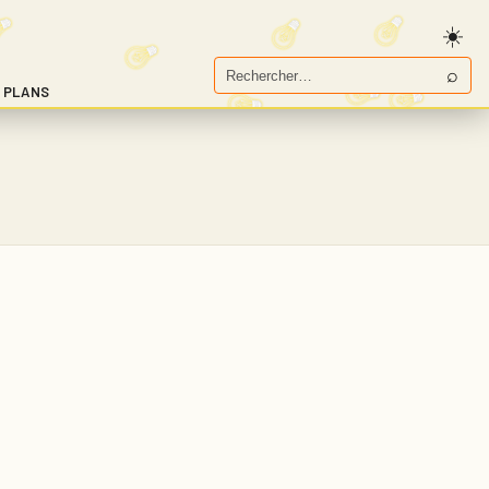
⌕
Rechercher
 PLANS
sur
Game.fr