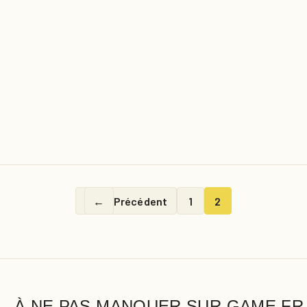
←
Précédent
1
2
À NE PAS MANQUER SUR GAME.FR