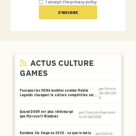
I accept the privacy policy
ACTUS CULTURE
GAMES
par
Gorn
le
Pourquoi les MOBA mobiles comme Mobile
05/08/202
Legends changent la culture compétitive sur
6
smartphone
Quand DOOM est plus téléchargé
par
François Anastacio
que Microsoft Windows
le 01/08/2026
Rainbow Six Siege en 2026 : ce que le méta
par
Gorn
le