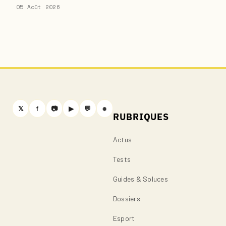
05 Août 2026
𝕏
f
📷
▶
💬
⎈
RUBRIQUES
Actus
Tests
Guides & Soluces
Dossiers
Esport