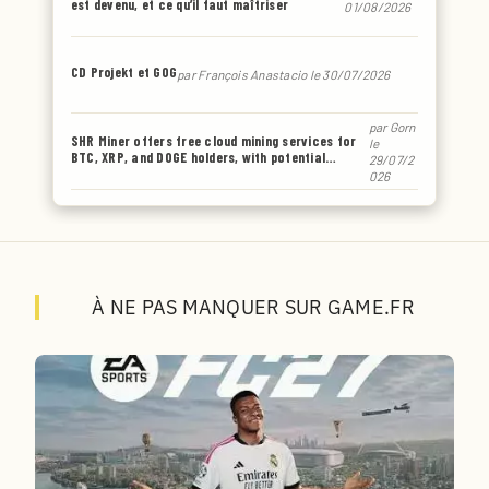
est devenu, et ce qu’il faut maîtriser
01/08/2026
CD Projekt et GOG
par
François Anastacio
le 30/07/2026
par
Gorn
SHR Miner offers free cloud mining services for
le
BTC, XRP, and DOGE holders, with potential
29/07/2
earnings of up to $6,770 or even more.
026
À NE PAS MANQUER SUR GAME.FR