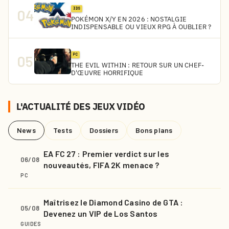
3DS
04
POKÉMON X/Y EN 2026 : NOSTALGIE
INDISPENSABLE OU VIEUX RPG À OUBLIER ?
PC
05
THE EVIL WITHIN : RETOUR SUR UN CHEF-
D'ŒUVRE HORRIFIQUE
L'ACTUALITÉ DES JEUX VIDÉO
News
Tests
Dossiers
Bons plans
EA FC 27 : Premier verdict sur les
06/08
nouveautés, FIFA 2K menace ?
PC
Maîtrisez le Diamond Casino de GTA :
05/08
Devenez un VIP de Los Santos
GUIDES