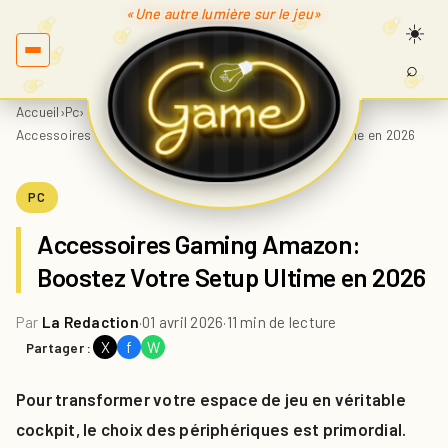
«Une autre lumière sur le jeu»
⌕
Recherc
sur
Accueil
›
Pc
›
Game.fr
Accessoires Gaming Amazon: Boostez Votre Setup Ultime en 2026
PC
Accessoires Gaming Amazon:
Boostez Votre Setup Ultime en 2026
Par
La Redaction
·
01 avril 2026
·
11 min de lecture
X
f
W
Partager :
Pour transformer votre espace de jeu en véritable
cockpit, le choix des périphériques est primordial.