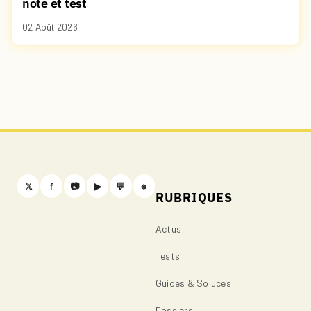
note et test
02 Août 2026
𝕏
f
📷
▶
💬
⎈
RUBRIQUES
Actus
Tests
Guides & Soluces
Dossiers