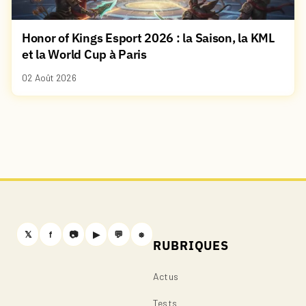
Honor of Kings Esport 2026 : la Saison, la KML
et la World Cup à Paris
02 Août 2026
𝕏
f
📷
▶
💬
⎈
RUBRIQUES
Actus
Tests