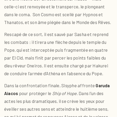
celle-ci est renvoyée et le transperce, le plongeant
dans le coma. Son Cosmo est scellé par Hypnos et
Thanatos, et son âme piégée dans le Monde des Rêves.
Rescapé de ce sort, il est sauvé par Sasha et reprend
les combats : il tirera une flèche depuis le temple du
Pope, qui est interceptée puis fragmentée en quatre
par El Cid, mais finit par percer les points faibles du
dieu rêveur Oneiros. Il est ensuite chargé par Hakurei
de conduire l’armée d’Athéna en l’absence du Pope.
Dans la confrontation finale, Sisyphe affronte
Garuda
Aiacos
pour protéger le
Ship of Hope
. Dans l’un des
actes les plus dramatiques, il se crève les yeux pour
éveiller ses autres sens et atteindre le huitième sens,
ce qui lui permet de repousser Aiacos et de le vaincre