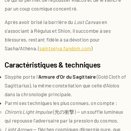
par un coup cosmique concentré.
Après avoir brisé la barrière du
Lost Canvas
en
s’associant à Régulus et Shion, il succombe à ses
blessures, restant fidèle à sa dévotion pour
Sasha/Athéna. (
saintseiya.fandom.com
)
Caractéristiques & techniques
Sisyphe porte l’
Armure d’Or du Sagittaire
(Gold Cloth of
Sagittarius), la même constellation que celle d’Aiolos
dans la chronologie principale.
Parmi ses techniques les plus connues, on compte :
Chiron’s Light Impulse
(光の衝撃) — un souffle lumineux
qui repousse l’adversaire par la pression du cosmos.
Light Arrows
— flèches cosmiques d’énergie pure, que