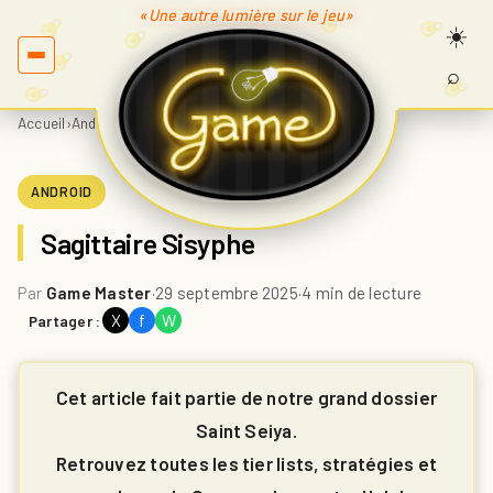
«Une autre lumière sur le jeu»
⌕
Recherc
sur
Accueil
›
Android
›
Sagittaire Sisyphe
Game.fr
ANDROID
Sagittaire Sisyphe
Par
Game Master
·
29 septembre 2025
·
4 min de lecture
X
f
W
Partager :
Cet article fait partie de notre grand dossier
Saint Seiya.
Retrouvez toutes les tier lists, stratégies et