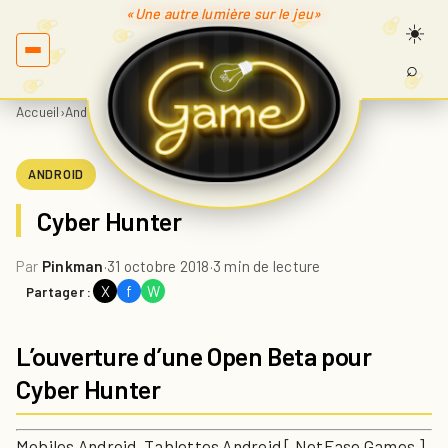
«Une autre lumière sur le jeu»
⌕
Recherc
sur
Accueil
›
Android
›
Cyber Hunter
Game.fr
ANDROID
Cyber Hunter
Par
Pinkman
·
31 octobre 2018
·
3 min de lecture
X
f
W
Partager :
L’ouverture d’une Open Beta pour
Cyber Hunter
Mobiles Android, Tablettes Android [ NetEase Games ]