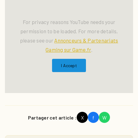
For privacy reasons YouTube needs your
permission to be loaded. For more details,
please see our
Annonceurs & Partenariats
Gaming sur Game.fr
.
I Accept
Partager cet article :
X
f
W