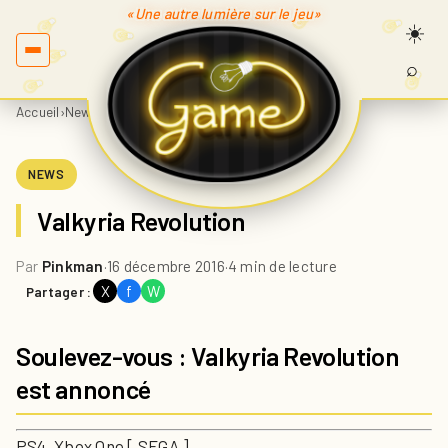
«Une autre lumière sur le jeu»
⌕
Recherc
sur
Accueil
›
News
›
Valkyria Revolution
Game.fr
NEWS
Valkyria Revolution
Par
Pinkman
·
16 décembre 2016
·
4 min de lecture
X
f
W
Partager :
Soulevez-vous : Valkyria Revolution
est annoncé
PS4, Xbox One [ SEGA ]