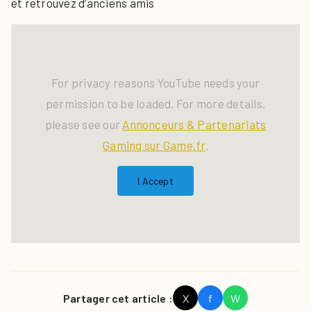
et retrouvez d’anciens amis
For privacy reasons YouTube needs your
permission to be loaded. For more details,
please see our
Annonceurs & Partenariats
Gaming sur Game.fr
.
I Accept
Partager cet article :
X
f
W