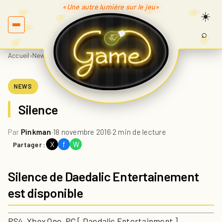
«Une autre lumière sur le jeu»
⌕
Recherc
sur
Accueil
›
News
›
Silence
Game.fr
NEWS
Silence
Par
Pinkman
·
18 novembre 2016
·
2 min de lecture
X
f
W
Partager :
Silence de Daedalic Entertainement
est disponible
PS4, Xbox One, PC [ Daedalic Entertainment ]