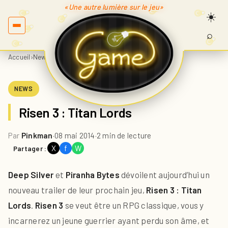
«Une autre lumière sur le jeu»
⌕
Recherc
sur
Accueil
›
News
›
Risen 3 : Titan Lords
Game.fr
NEWS
Risen 3 : Titan Lords
Par
Pinkman
·
08 mai 2014
·
2 min de lecture
X
f
W
Partager :
Deep Silver
et
Piranha Bytes
dévoilent aujourd’hui un
nouveau trailer de leur prochain jeu,
Risen 3 : Titan
Lords
.
Risen 3
se veut être un RPG classique, vous y
incarnerez un jeune guerrier ayant perdu son âme, et