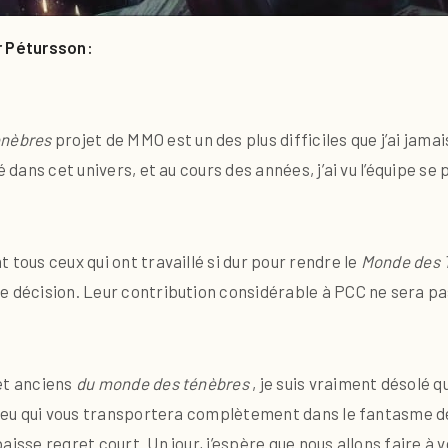
r Pétursson:
énèbres
projet de MMO est un des plus difficiles que j’ai jamai
é dans cet univers, et au cours des années, j’ai vu l’équipe s
 tous ceux qui ont travaillé si dur pour rendre le
Monde des 
e décision. Leur contribution considérable à PCC ne sera pas
et anciens
du monde des ténèbres
, je suis vraiment désolé q
un jeu qui vous transportera complètement dans le fantasme 
isse regret court. Un jour, j’espère que nous allons faire à v