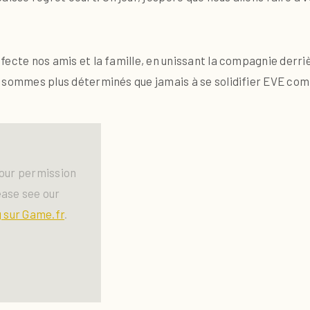
 affecte nos amis et la famille, en unissant la compagnie der
ous sommes plus déterminés que jamais à se solidifier EVE com
our permission
ease see our
 sur Game.fr
.