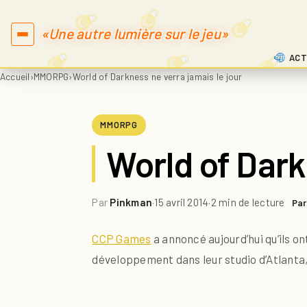
«Une autre lumière sur le jeu»
ACT
Accueil
›
MMORPG
›
World of Darkness ne verra jamais le jour
MMORPG
World of Dark
Par
Pinkman
·
15 avril 2014
·
2 min de lecture
Par
CCP Games
a annoncé aujourd’hui qu’ils on
développement dans leur studio d’Atlanta,