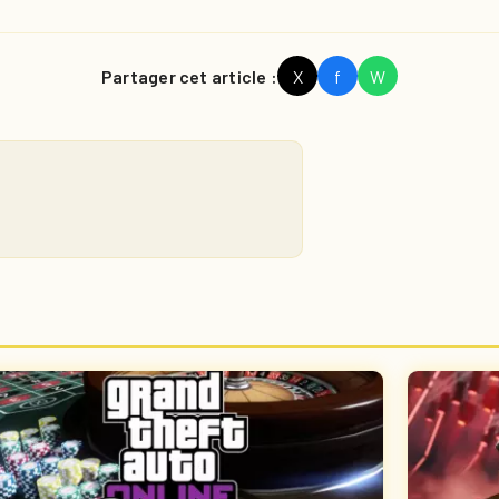
Partager cet article :
X
f
W