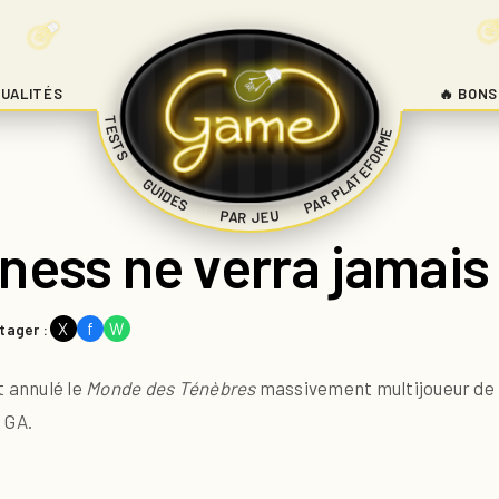
UALITÉS
🔥 BONS
TESTS
PAR PLATEFORME
|
GUIDES
|
|
PAR JEU
ness ne verra jamais 
X
f
W
tager :
t annulé le
Monde des Ténèbres
massivement multijoueur de p
 GA.