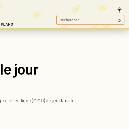
⌕
Rechercher
 PLANS
sur
Game.fr
le jour
rojet en ligne (MMO) de jeu dans le