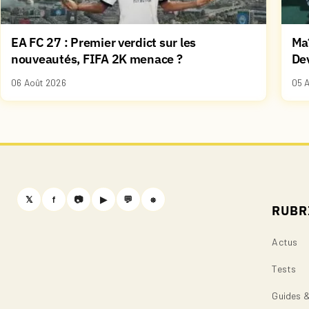
EA FC 27 : Premier verdict sur les
Maî
nouveautés, FIFA 2K menace ?
De
06 Août 2026
05 
𝕏
f
📷
▶
💬
⎈
RUBR
Actus
Tests
Guides 