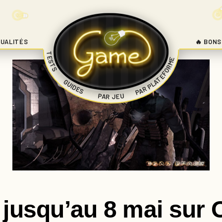
UALITÉS
🔥 BONS
TESTS
PAR PLATEFORME
|
GUIDES
|
|
PAR JEU
jusqu’au 8 mai sur 