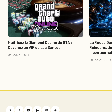
Maîtrisez le Diamond Casino de GTA :
La Récap Gam
Devenez un VIP de Los Santos
Reincarnatio
Incontourna
05 Août 2026
05 Août 2026
𝕏
f
📷
▶
💬
⎈