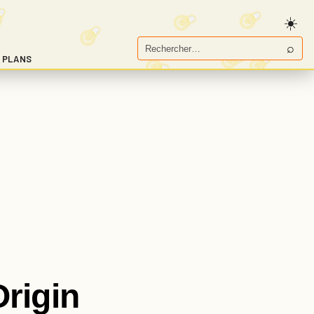
⌕
Rechercher
 PLANS
sur
Game.fr
Origin