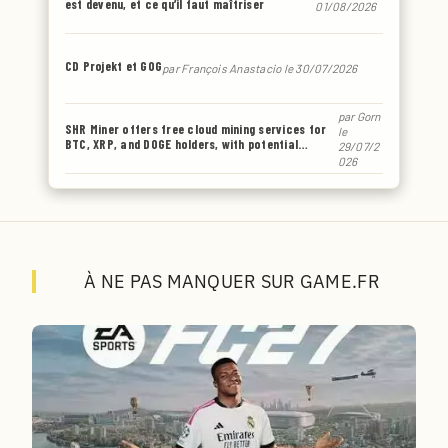
est devenu, et ce qu’il faut maîtriser
01/08/2026
CD Projekt et GOG
par
François Anastacio
le 30/07/2026
par
Gorn
SHR Miner offers free cloud mining services for
le
BTC, XRP, and DOGE holders, with potential
29/07/2
earnings of up to $6,770 or even more.
026
À NE PAS MANQUER SUR GAME.FR