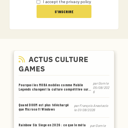
I accept the privacy policy
ACTUS CULTURE
GAMES
par
Gorn
le
Pourquoi les MOBA mobiles comme Mobile
05/08/202
Legends changent la culture compétitive sur
6
smartphone
Quand DOOM est plus téléchargé
par
François Anastacio
que Microsoft Windows
le 01/08/2026
Rainbow Six Siege en 2026 : ce que le méta
par
Gorn
le