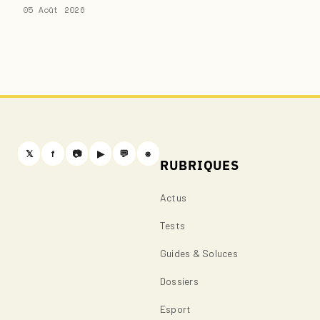
05 Août 2026
𝕏
f
📷
▶
💬
⎈
RUBRIQUES
Actus
Tests
Guides & Soluces
Dossiers
Esport