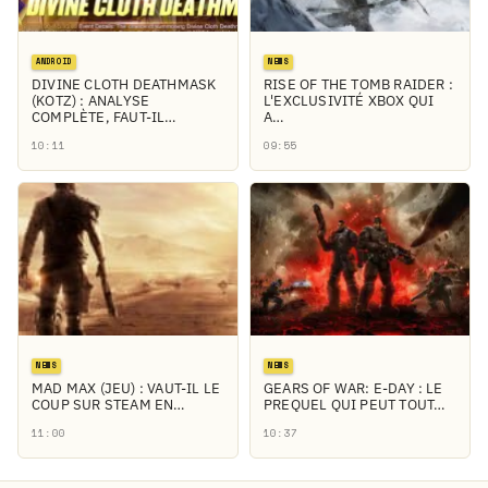
ANDROID
NEWS
DIVINE CLOTH DEATHMASK
RISE OF THE TOMB RAIDER :
(KOTZ) : ANALYSE
L'EXCLUSIVITÉ XBOX QUI
COMPLÈTE, FAUT-IL…
A…
10:11
09:55
NEWS
NEWS
MAD MAX (JEU) : VAUT-IL LE
GEARS OF WAR: E-DAY : LE
COUP SUR STEAM EN…
PREQUEL QUI PEUT TOUT…
11:00
10:37