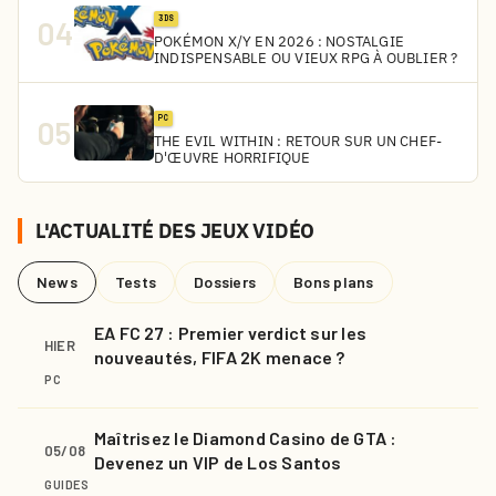
3DS
04
POKÉMON X/Y EN 2026 : NOSTALGIE
INDISPENSABLE OU VIEUX RPG À OUBLIER ?
PC
05
THE EVIL WITHIN : RETOUR SUR UN CHEF-
D'ŒUVRE HORRIFIQUE
L'ACTUALITÉ DES JEUX VIDÉO
News
Tests
Dossiers
Bons plans
EA FC 27 : Premier verdict sur les
HIER
nouveautés, FIFA 2K menace ?
PC
Maîtrisez le Diamond Casino de GTA :
05/08
Devenez un VIP de Los Santos
GUIDES