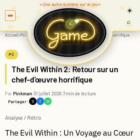
«Une autre lumière sur le jeu»
⌕
Recherc
sur
Accueil
›
Pc
›
The Evil Within 2: Retour sur un chef-d’œuvre horrifique
Game.fr
PC
The Evil Within 2: Retour sur un
chef-d’œuvre horrifique
Par
Pinkman
·
31 juillet 2026
·
7 min de lecture
X
f
W
Partager :
Analyse / Rétro
The Evil Within : Un Voyage au Cœur