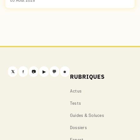
𝕏
f
📷
▶
💬
⎈
RUBRIQUES
Actus
Tests
Guides & Soluces
Dossiers
Esport