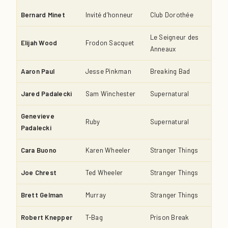
Bernard Minet
Invité d’honneur
Club Dorothée
Le Seigneur des
Elijah Wood
Frodon Sacquet
Anneaux
Aaron Paul
Jesse Pinkman
Breaking Bad
Jared Padalecki
Sam Winchester
Supernatural
Genevieve
Ruby
Supernatural
Padalecki
Cara Buono
Karen Wheeler
Stranger Things
Joe Chrest
Ted Wheeler
Stranger Things
Brett Gelman
Murray
Stranger Things
Robert Knepper
T-Bag
Prison Break