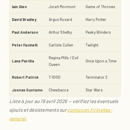
Iain Glen
Jorah Mormont
Game of Thrones
David Bradley
Argus Rusard
Harry Potter
Paul Anderson
Arthur Shelby
Peaky Blinders
Peter Facinelli
Carlisle Cullen
Twilight
Regina Mills / Evil
Lana Parrilla
Once Upon a Time
Queen
Robert Patrick
T-1000
Terminator 2
Joonas Suotamo
Chewbacca
Star Wars
Liste à jour au 19 avril 2026 — vérifiez les éventuels
ajouts et désistements sur
comiccon.fr/invites-
general
.