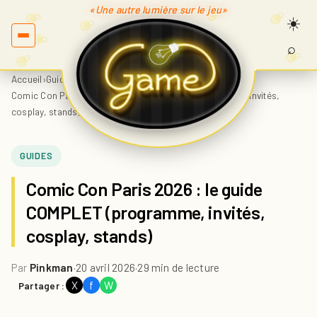
«Une autre lumière sur le jeu»
⌕
Recherc
sur
Accueil
›
Guides
›
Game.fr
Comic Con Paris 2026 : le guide COMPLET (programme, invités,
cosplay, stands)
GUIDES
Comic Con Paris 2026 : le guide
COMPLET (programme, invités,
cosplay, stands)
Par
Pinkman
·
20 avril 2026
·
29 min de lecture
X
f
W
Partager :