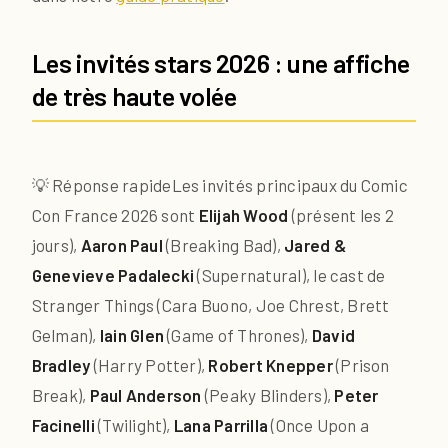
Les invités stars 2026 : une affiche
de très haute volée
💡 Réponse rapide
Les invités principaux du Comic
Con France 2026 sont
Elijah Wood
(présent les 2
jours),
Aaron Paul
(Breaking Bad),
Jared &
Genevieve Padalecki
(Supernatural), le cast de
Stranger Things (Cara Buono, Joe Chrest, Brett
Gelman),
Iain Glen
(Game of Thrones),
David
Bradley
(Harry Potter),
Robert Knepper
(Prison
Break),
Paul Anderson
(Peaky Blinders),
Peter
Facinelli
(Twilight),
Lana Parrilla
(Once Upon a