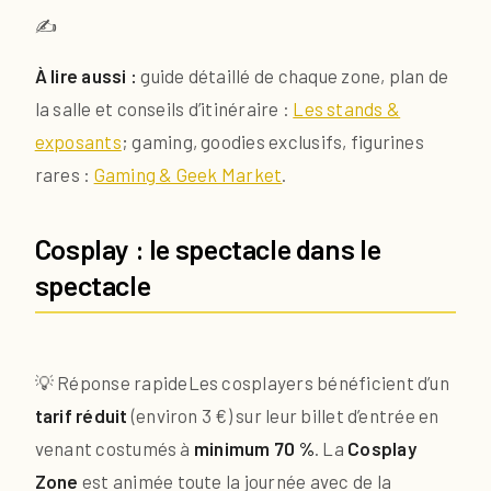
✍️
À lire aussi :
guide détaillé de chaque zone, plan de
la salle et conseils d’itinéraire :
Les stands &
exposants
; gaming, goodies exclusifs, figurines
rares :
Gaming & Geek Market
.
Cosplay : le spectacle dans le
spectacle
💡 Réponse rapide
Les cosplayers bénéficient d’un
tarif réduit
(environ 3 €) sur leur billet d’entrée en
venant costumés à
minimum 70 %
. La
Cosplay
Zone
est animée toute la journée avec de la