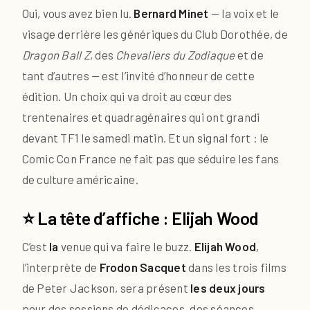
Oui, vous avez bien lu.
Bernard Minet
— la voix et le
visage derrière les génériques du Club Dorothée, de
Dragon Ball Z
, des
Chevaliers du Zodiaque
et de
tant d’autres — est l’invité d’honneur de cette
édition. Un choix qui va droit au cœur des
trentenaires et quadragénaires qui ont grandi
devant TF1 le samedi matin. Et un signal fort : le
Comic Con France ne fait pas que séduire les fans
de culture américaine.
⭐ La tête d’affiche : Elijah Wood
C’est
la
venue qui va faire le buzz.
Elijah Wood
,
l’interprète de
Frodon Sacquet
dans les trois films
de Peter Jackson, sera présent
les deux jours
pour des sessions de dédicaces, des séances