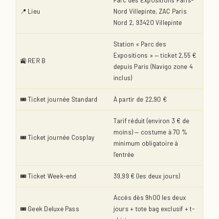
Parc des Expositions Paris-
📍 Lieu
Nord Villepinte, ZAC Paris
Nord 2, 93420 Villepinte
Station « Parc des
Expositions » — ticket 2,55 €
🚉 RER B
depuis Paris (Navigo zone 4
inclus)
🎟️ Ticket journée Standard
À partir de 22,90 €
Tarif réduit (environ 3 € de
moins) — costume à 70 %
🎟️ Ticket journée Cosplay
minimum obligatoire à
l’entrée
🎟️ Ticket Week-end
39,99 € (les deux jours)
Accès dès 9h00 les deux
🎟️ Geek Deluxe Pass
jours + tote bag exclusif + t-