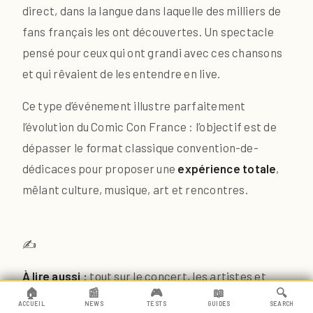
direct, dans la langue dans laquelle des milliers de
fans français les ont découvertes. Un spectacle
pensé pour ceux qui ont grandi avec ces chansons
et qui rêvaient de les entendre en live.
Ce type d’événement illustre parfaitement
l’évolution du Comic Con France : l’objectif est de
dépasser le format classique convention-de-
dédicaces pour proposer une
expérience totale
,
mêlant culture, musique, art et rencontres.
✍️
À lire aussi :
tout sur le concert, les artistes et
🏠
📰
🎮
📖
🔍
comment y assister :
K-Pop Demon Hunters au
ACCUEIL
NEWS
TESTS
GUIDES
SEARCH