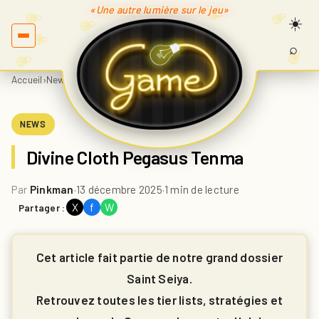
«Une autre lumière sur le jeu»
⌕
Recherc
sur
Accueil
›
News
›
Divine Cloth Pegasus Tenma
Game.fr
NEWS
Divine Cloth Pegasus Tenma
Par
Pinkman
·
13 décembre 2025
·
1 min de lecture
X
f
W
Partager :
Cet article fait partie de notre grand dossier
Saint Seiya.
Retrouvez toutes les tier lists, stratégies et