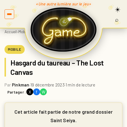
«Une autre lumière sur le jeu»
⌕
Recherc
sur
Accueil
›
Mobile
›
Hasgard du taureau – The Lost Canvas
Game.fr
MOBILE
Hasgard du taureau – The Lost
Canvas
Par
Pinkman
·
19 décembre 2023
·
1 min de lecture
X
f
W
Partager :
Cet article fait partie de notre grand dossier
Saint Seiya.