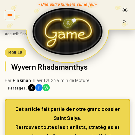
«Une autre lumière sur le jeu»
⌕
Recherc
sur
Accueil
›
Mobile
›
Wyvern Rhadamanthys
Game.fr
MOBILE
Wyvern Rhadamanthys
Par
Pinkman
·
11 avril 2023
·
4 min de lecture
X
f
W
Partager :
Cet article fait partie de notre grand dossier
Saint Seiya.
Retrouvez toutes les tier lists, stratégies et