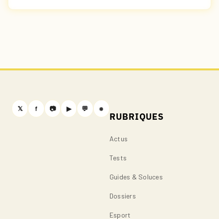
𝕏
f
📷
▶
💬
⎈
RUBRIQUES
Actus
Tests
Guides & Soluces
Dossiers
Esport