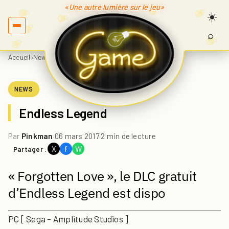
«Une autre lumière sur le jeu»
⌕
Recherc
sur
Accueil
›
News
›
Endless Legend
Game.fr
NEWS
Endless Legend
Par
Pinkman
·
06 mars 2017
·
2 min de lecture
X
f
W
Partager :
« Forgotten Love », le DLC gratuit
d’Endless Legend est dispo
PC [ Sega – Amplitude Studios ]