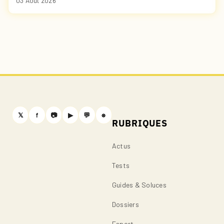
03 Août 2026
𝕏
f
📷
▶
💬
⎈
RUBRIQUES
Actus
Tests
Guides & Soluces
Dossiers
Esport