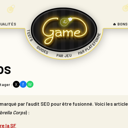
UALITÉS
🔥 BONS
TESTS
PAR PLATEFORME
|
GUIDES
|
|
PAR JEU
ps
X
f
W
tager :
marqué par l’audit SEO pour être fusionné. Voici les artic
rella Corps
) :
re la SF