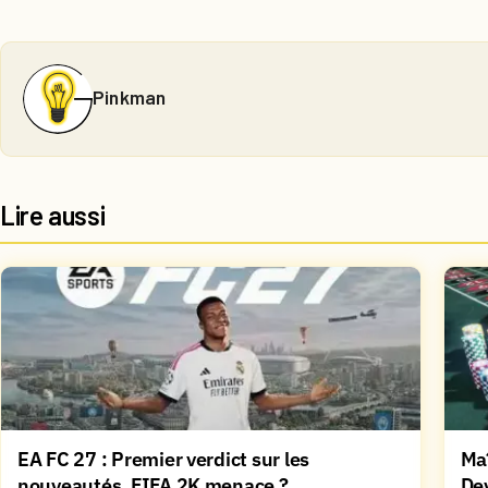
Pinkman
Lire aussi
EA FC 27 : Premier verdict sur les
Maî
nouveautés, FIFA 2K menace ?
De