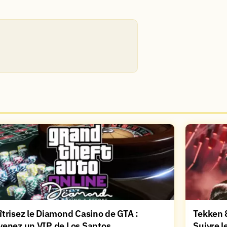
trisez le Diamond Casino de GTA :
Tekken 8
venez un VIP de Los Santos
Suivre l