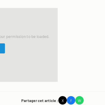
our permission to be loaded.
Partager cet article :
X
f
W