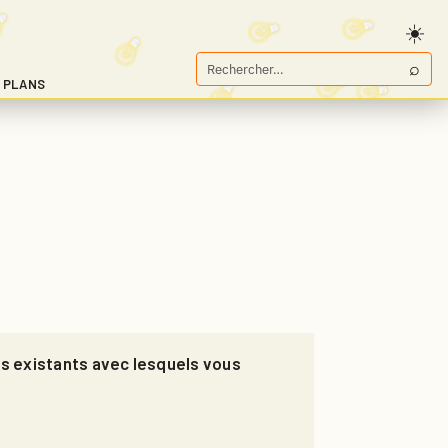
⌕
Rechercher
 PLANS
sur
Game.fr
les existants avec lesquels vous