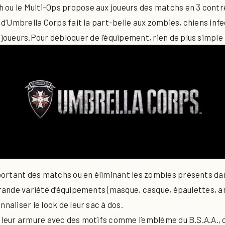
ou le Multi-Ops propose aux joueurs des matchs en 3 contre 3
rs d’Umbrella Corps fait la part-belle aux zombies, chiens i
oueurs.Pour débloquer de l’équipement, rien de plus simple 
ortant des matchs ou en éliminant les zombies présents dans
 grande variété d’équipements (masque, casque, épaulettes, a
naliser le look de leur sac à dos.
 leur armure avec des motifs comme l’emblème du B.S.A.A., ce