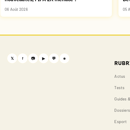
06 Août 2026
05 
𝕏
f
📷
▶
💬
⎈
RUBR
Actus
Tests
Guides 
Dossier
Esport