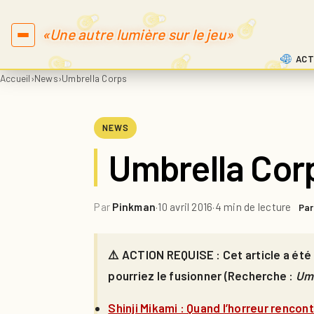
«Une autre lumière sur le jeu»
ACT
Accueil
›
News
›
Umbrella Corps
NEWS
Umbrella Cor
Par
Pinkman
·
10 avril 2016
·
4 min de lecture
Par
⚠️ ACTION REQUISE : Cet article a été 
pourriez le fusionner (Recherche :
Umb
Shinji Mikami : Quand l’horreur rencont