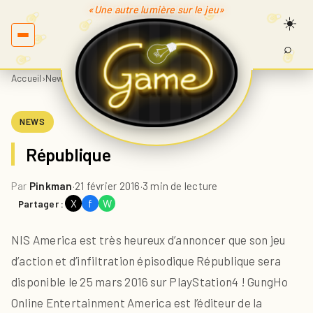
«Une autre lumière sur le jeu»
⌕
Recherc
sur
Accueil
›
News
›
République
Game.fr
NEWS
République
Par
Pinkman
·
21 février 2016
·
3 min de lecture
X
f
W
Partager :
NIS America est très heureux d’annoncer que son jeu
d’action et d’infiltration épisodique République sera
disponible le 25 mars 2016 sur PlayStation4 ! GungHo
Online Entertainment America est l’éditeur de la