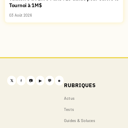
Tournoi à 1M$
03 Août 2026
𝕏
f
📷
▶
💬
⎈
RUBRIQUES
Actus
Tests
Guides & Soluces