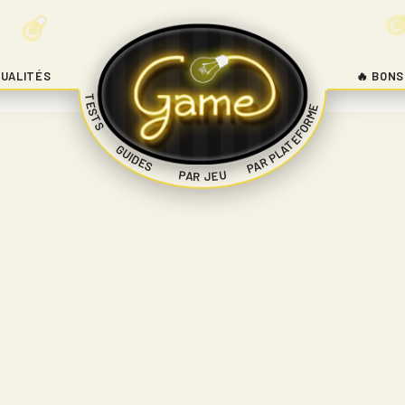
UALITÉS
🔥 BONS
TESTS
PAR PLATEFORME
|
GUIDES
|
|
PAR JEU