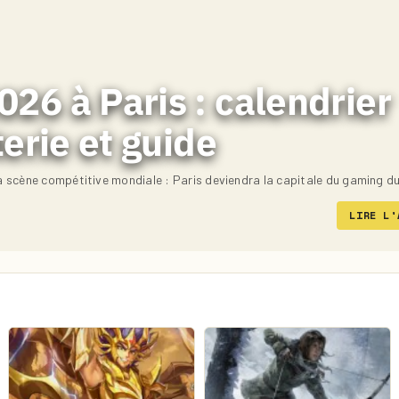
26 à Paris : calendrier
terie et guide
 scène compétitive mondiale : Paris deviendra la capitale du gaming d
LIRE L