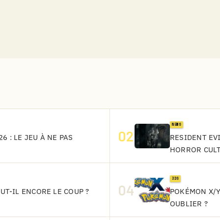
NEWS
02
6 : LE JEU À NE PAS
RESIDENT EVI
HORROR CUL
3DS
04
AUT-IL ENCORE LE COUP ?
POKÉMON X/Y
OUBLIER ?