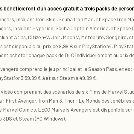
 bénéficieront d’un accès gratuit à trois packs de pers
gers, incluant Iron Skull, Scuba Iron Man, et Space Iron M
gers, incluant Hypérion, Scuba Captain America, et Space
uant Atlas, Citizen-V, Jolt, Mach V, Météorite, Songbird, e
est disponible au prix de 9,99 € sur PlayStation4, PlaySta
ent acheter chaque pack de DLC individuellement au prix de
 Avengers comprend le jeu principal et le Season Pass, et es
ayStation3 59.99 € à et sur Steam à 49,99 €.
 vidéo comprenant des scénarios de six films de Marvel Stud
 : First Avenger, Iron Man 3, Thor : Le Monde des ténèbres e
e Marvel Comics. LEGO Marvel’s Avengers est disponible sur
do 3DS et Steam (PC Windows).