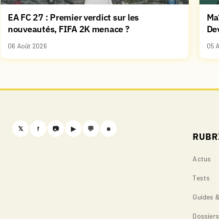
EA FC 27 : Premier verdict sur les
Maî
nouveautés, FIFA 2K menace ?
De
06 Août 2026
05 
𝕏
f
📷
▶
💬
⎈
RUBR
Actus
Tests
Guides 
Dossier