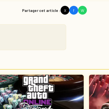
Partager cet article :
X
f
W