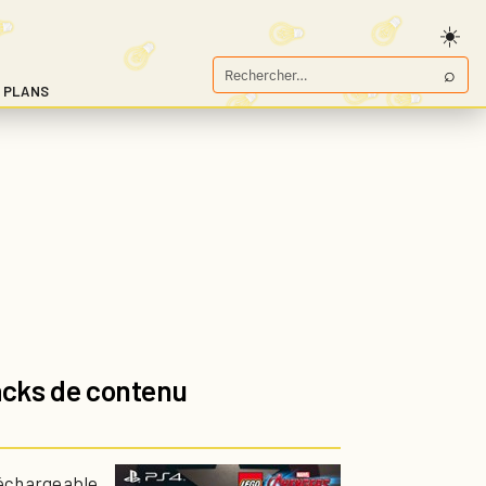
⌕
Rechercher
 PLANS
sur
Game.fr
acks de contenu
léchargeable