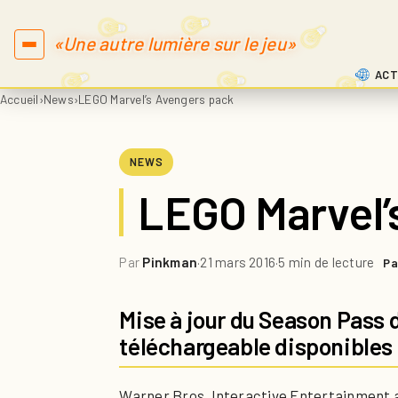
«Une autre lumière sur le jeu»
ACT
Accueil
›
News
›
LEGO Marvel’s Avengers pack
NEWS
LEGO Marvel’
Par
Pinkman
·
21 mars 2016
·
5 min de lecture
Pa
Mise à jour du Season Pass
téléchargeable disponibles 
Warner Bros. Interactive Entertainment a