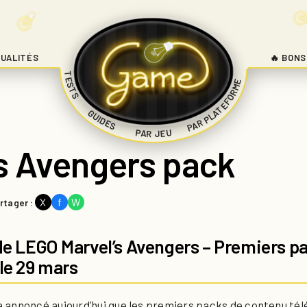
UALITÉS
🔥 BONS
TESTS
PAR PLATEFORME
|
GUIDES
|
|
PAR JEU
s Avengers pack
X
f
W
rtager :
 de LEGO Marvel’s Avengers – Premiers p
le 29 mars
 annoncé aujourd’hui que les premiers packs de contenu té