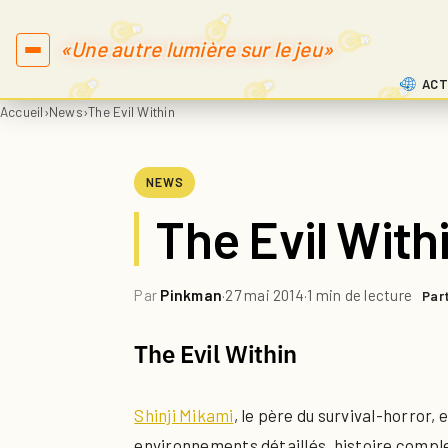
«Une autre lumière sur le jeu»
ACT
Accueil
›
News
›
The Evil Within
NEWS
The Evil With
Par
Pinkman
·
27 mai 2014
·
1 min de lecture
Par
The Evil Within
Shinji Mikami
, le père du survival-horror,
environnements détaillés, histoire comple