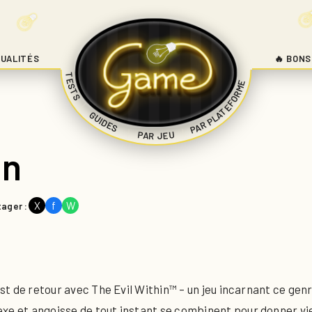
UALITÉS
🔥 BONS
TESTS
PAR PLATEFORME
|
GUIDES
|
|
PAR JEU
in
X
f
W
tager :
 est de retour avec The Evil Within™ – un jeu incarnant ce gen
xe et angoisse de tout instant se combinent pour donner vi