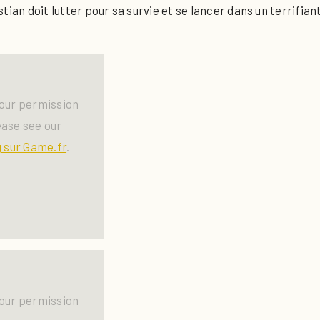
ian doit lutter pour sa survie et se lancer dans un terrifiant
our permission
ease see our
 sur Game.fr
.
our permission