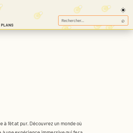
⌕
Rechercher
 PLANS
sur
Game.fr
re à l’état pur. Découvrez un monde où
e à une expérience immersive qui fera