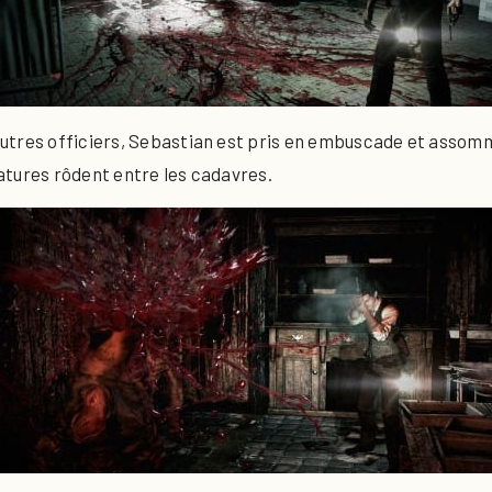
tres officiers, Sebastian est pris en embuscade et assommé.
atures rôdent entre les cadavres.