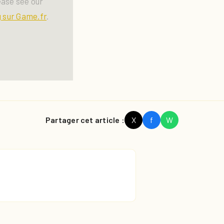
ease see our
 sur Game.fr
.
Partager cet article :
X
f
W