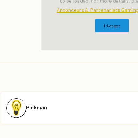
to be loaded. For more details, pl
Annonceurs & Partenariats Gaming
I Accept
Pinkman