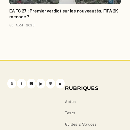
EA FC 27 : Premier verdict sur les nouveautés, FIFA 2K
menace ?
06 Août 2026
𝕏
f
📷
▶
💬
⎈
RUBRIQUES
Actus
Tests
Guides & Soluces