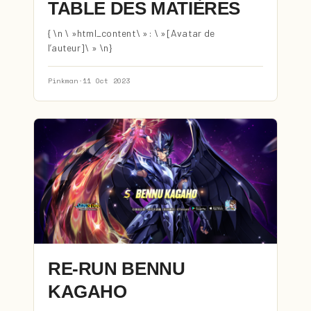
TABLE DES MATIÈRES
{ \n \ »html_content\ »: \ »[Avatar de
l’auteur]\ » \n}
Pinkman
·
11 Oct 2023
RE-RUN BENNU
KAGAHO