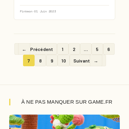
Pinkman
·
01 Juin 2023
←
Précédent
1
2
…
5
6
7
8
9
10
Suivant
→
À NE PAS MANQUER SUR GAME.FR